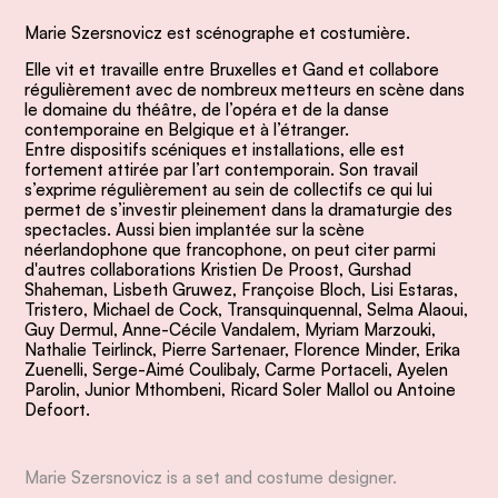
Marie Szersnovicz est scénographe et costumière.
Elle vit et travaille entre Bruxelles et Gand et collabore
régulièrement avec de nombreux metteurs en scène dans
le domaine du théâtre, de l’opéra et de la danse
contemporaine en Belgique et à l’étranger.
Entre dispositifs scéniques et installations, elle est
fortement attirée par l’art contemporain. Son travail
s’exprime régulièrement au sein de collectifs ce qui lui
permet de s’investir pleinement dans la dramaturgie des
spectacles. Aussi bien implantée sur la scène
néerlandophone que francophone, on peut citer parmi
d'autres collaborations Kristien De Proost,
Gurshad
Shaheman
, Lisbeth Gruwez, Françoise Bloch, Lisi Estaras,
Tristero, Michael de Cock, Transquinquennal, Selma Alaoui,
Guy Dermul, Anne-Cécile Vandalem, Myriam Marzouki,
Nathalie Teirlinck, Pierre Sartenaer, Florence Minder, Erika
Zuenelli, Serge-Aimé Coulibaly, Carme Portaceli, Ayelen
Parolin, Junior Mthombeni, Ricard Soler Mallol ou Antoine
Defoort.
Marie Szersnovicz is a set and costume designer.