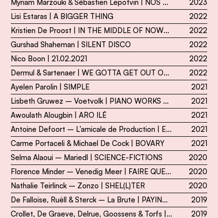
Myriam Marzouki & Sébastien Lepotvin | NOS AILES BRÛLENT AUSSI
2023
Lisi Estaras | A BIGGER THING
2022
Kristien De Proost | IN THE MIDDLE OF NOWHERE
2022
Gurshad Shaheman | SILENT DISCO
2022
Nico Boon | 21.02.2021
2022
Dermul & Sartenaer | WE GOTTA GET OUT OF THIS PLACE
2022
Ayelen Parolin | SIMPLE
2021
Lisbeth Gruwez – Voetvolk | PIANO WORKS DEBUSSY
2021
Awoulath Alougbin | ARO ILÉ
2021
Antoine Defoort – L’amicale de Production | ELLES VIVENT
2021
Carme Portaceli & Michael De Cock | BOVARY
2021
Selma Alaoui – Mariedl | SCIENCE-FICTIONS
2020
Florence Minder – Venedig Meer | FAIRE QUELQUECHOSE. (C’EST LE FAIRE ? NON ?)
2020
Nathalie Teirlinck – Zonzo | SHEL(L)TER
2020
De Falloise, Ruëll & Sterck – La Brute | PAYING FOR IT
2019
Crollet, De Graeve, Delrue, Goossens & Torfs | DOCHTERS VAN ONDERNEMERS
2019