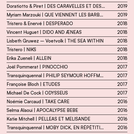
Doratiotto & Piret | DES CARAVELLES ET DES BATAILLES
2019
Myriam Marzouki | QUE VIENNENT LES BARBARES
2019
Tristero & Enervé | DESPERADO
2018
Vincent Huguet | DIDO AND ÆNEAS
2018
Lisbeth Gruwez – Voetvolk | THE SEA WITHIN
2018
Tristero | NIKS
2018
Erika Zueneli | ALLEIN
2018
Joël Pommerat | PINOCCHIO
2017
Transquinquennal | PHILIP SEYMOUR HOFFMAN
2017
Françoise Bloch | ETUDES
2017
Michael De Cock | ODYSSEUS
2017
Noémie Carcaud | TAKE CARE
2016
Selma Alaoui | APOCALYPSE BEBE
2016
Katie Mitchell | PELLEAS ET MELISANDE
2016
Transquinquennal | MOBY DICK, EN RÉPÉTITION
2016