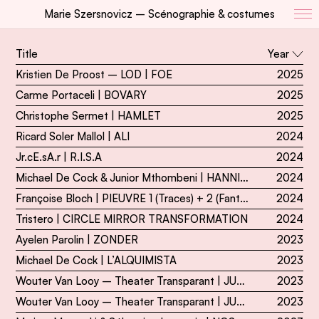
Marie Szersnovicz – Scénographie & costumes
Title
Year
Kristien De Proost – LOD | FOE
2025
Carme Portaceli | BOVARY
2025
Christophe Sermet | HAMLET
2025
Ricard Soler Mallol | ALI
2024
Jr.cE.sA.r | R.I.S.A
2024
Michael De Cock & Junior Mthombeni | HANNIBAL
2024
Françoise Bloch | PIEUVRE 1 (Traces) + 2 (Fantômes)
2024
Tristero | CIRCLE MIRROR TRANSFORMATION
2024
Ayelen Parolin | ZONDER
2023
Michael De Cock | L’ALQUIMISTA
2023
Wouter Van Looy – Theater Transparant | JUDITH’S GAZE part II : I, VOLCANIC
2023
Wouter Van Looy – Theater Transparant | JUDITH’S GAZE part I : DUKE BLUEBEARD’S CASTLE
2023