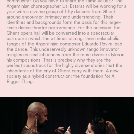
community? Do you have to share the same values? The
Argentinian choreographer Lisi Estaras will be working for a
year with a diverse group of fifty dancers from Ghent
around encounter, intimacy and understanding. Their
identities and backgrounds form the basis for this large-
scale dance theatre performance. For the occasion, the
Ghent opera hall will be converted into a spectacular
ballroom in which the at times stirring, then melancholic,
tangos of the Argentinian composer Eduardo Rovira lead
the dance. This undeservedly unknown tango innovator
mingles musical influences from the most diverse styles in
his compositions. That is precisely why they are the
perfect soundtrack for the highly diverse stories that the
inhabitants of the city of Ghent carry with them. A new
society as a hybrid construction: the foundation for A
Bigger Thing.