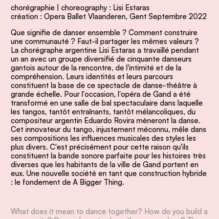
chorégraphie | choreography : Lisi Estaras
création : Opera Ballet Vlaanderen, Gent Septembre 2022
Que signifie de danser ensemble ? Comment construire
une communauté ? Faut-il partager les mêmes valeurs ?
La chorégraphe argentine Lisi Estaras a travaillé pendant
un an avec un groupe diversifié de cinquante danseurs
gantois autour de la rencontre, de l'intimité et de la
compréhension. Leurs identités et leurs parcours
constituent la base de ce spectacle de danse-théâtre à
grande échelle. Pour l'occasion, l'opéra de Gand a été
transformé en une salle de bal spectaculaire dans laquelle
les tangos, tantôt entraînants, tantôt mélancoliques, du
compositeur argentin Eduardo Rovira mèneront la danse.
Cet innovateur du tango, injustement méconnu, mêle dans
ses compositions les influences musicales des styles les
plus divers. C'est précisément pour cette raison qu'ils
constituent la bande sonore parfaite pour les histoires très
diverses que les habitants de la ville de Gand portent en
eux. Une nouvelle société en tant que construction hybride
: le fondement de A Bigger Thing.
What does it mean to dance together? How do you build a